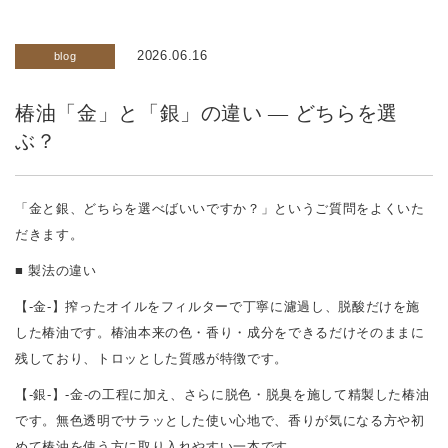
2026.06.16
blog
椿油「金」と「銀」の違い — どちらを選
ぶ？
「金と銀、どちらを選べばいいですか？」というご質問をよくいた
だきます。
■ 製法の違い
【-金-】搾ったオイルをフィルターで丁寧に濾過し、脱酸だけを施
した椿油です。椿油本来の色・香り・成分をできるだけそのままに
残しており、トロッとした質感が特徴です。
【-銀-】-金-の工程に加え、さらに脱色・脱臭を施して精製した椿油
です。無色透明でサラッとした使い心地で、香りが気になる方や初
めて椿油を使う方に取り入れやすい一本です。