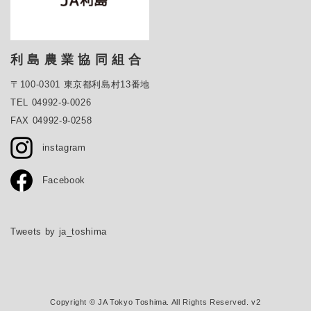
利 島 農 業 協 同 組 合
〒100-0301 東京都利島村13番地
TEL 04992-9-0026
FAX 04992-9-0258
instagram
Facebook
Tweets by ja_toshima
Copyright © JA Tokyo Toshima. All Rights Reserved. v2