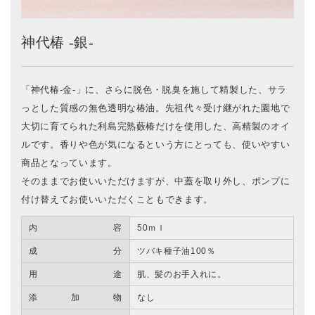
神代椿 -銀-
「神代椿-金-」に、さらに脱色・脱臭を施して精製した、サラ
っとした質感の無色透明な椿油。先祖代々受け継がれた園地で
大切に育てられた利島完熟藪椿だけを使用した、高精製のオイ
ルです。香りや色が気になるという方にとっても、使いやすい
商品となっています。
そのままでお使いいただけますが、中蓋を取り外し、ポンプに
付け替えてお使いいただくこともできます。
内容
50ｍｌ
成分
ツバキ種子油100％
用途
肌、髪のお手入れに。
添加物
なし