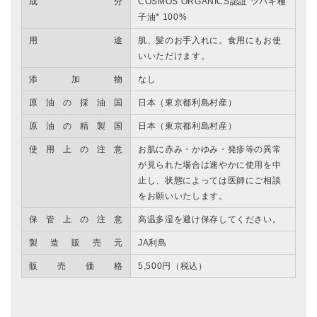
成分
COSMOS ORGANICS認証 ツバキ種
子油* 100%
用途
肌、髪のお手入れに。食用にもお使
いいただけます。
添加物
なし
原油の採油国
日本（東京都利島村産）
原油の精製国
日本（東京都利島村産）
使用上の注意
お肌に赤み・かゆみ・発疹等の異常
が見られた場合は速やかに使用を中
止し、状態によっては医師にご相談
をお願いいたします。
保管上の注意
高温多湿を避け保存してください。
製造販売元
JA利島
販売価格
5,500円（税込）