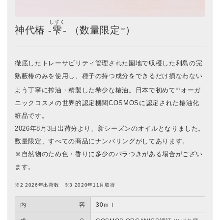
しずく
神代椿 -
雫
- （数量限定
）
※2
徹底したトレーサビリティ管理された園地で収穫した利島の完
熟藪椿のみを使用し、種子の持つ成分をできるだけ損なわない
よう丁寧に搾油・精製した希少な椿油。日本で初めて
オーガ
※3
ニックコスメの世界的認定機関COSMOSに認定された椿油化
粧品です。
2026年8月3日出荷分より、新シーズンのオイルとなりました。
数量限定、すべての商品にナンバリングがしてあります。
※自然物のため色・香りに多少のバラつきがある場合がござい
ます。
※2 2026年出荷数 ※3 2020年11月取得
内容
30ｍｌ