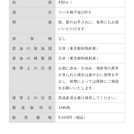
内容
400ｍｌ
成分
ツバキ種子油100％
用途
肌、髪のお手入れに。食用にもお使
いいただけます。
添加物
なし
原油の採油国
日本（東京都利島村産）
原油の精製国
日本（東京都利島村産）
使用上の注意
お肌に赤み・かゆみ・発疹等の異常
が見られた場合は速やかに使用を中
止し、状態によっては医師にご相談
をお願いいたします。
保管上の注意
高温多湿を避け保存してください。
製造販売元
JA利島
販売価格
9,500円（税込）