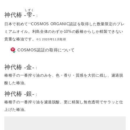
しずく
神代椿 -
雫
-
：
日本で初めて
COSMOS ORGANIC認証を取得した数量限定のプレ
※1
ミアムオイル。利島全体のわずか10%の藪椿からしか精製できない
貴重な椿油です。
※1 2020年11月取得
COSMOS認証の取得について
神代椿 -金-
：
椿種子の一番搾り油のみを、色・香り・質感を大切に残し、濾過脱
酸した椿油。
神代椿 -銀-
：
椿種子の一番搾り油を濾過脱酸、更に精製し無色透明でサラッと仕
上げた椿油。