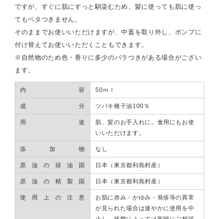
ですが、すぐに肌にすっと馴染むため、髪に使っても肌に使っ
てもベタつきません。
そのままでお使いいただけますが、中蓋を取り外し、ポンプに
付け替えてお使いいただくこともできます。
※自然物のため色・香りに多少のバラつきがある場合がござい
ます。
内容
50ｍｌ
成分
ツバキ種子油100％
用途
肌、髪のお手入れに。食用にもお使
いいただけます。
添加物
なし
原油の採油国
日本（東京都利島村産）
原油の精製国
日本（東京都利島村産）
使用上の注意
お肌に赤み・かゆみ・発疹等の異常
が見られた場合は速やかに使用を中
止し、状態によっては医師にご相談