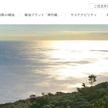
ご注文方
利島の椿油
椿油ブランド「神代椿」
サステナビリティ