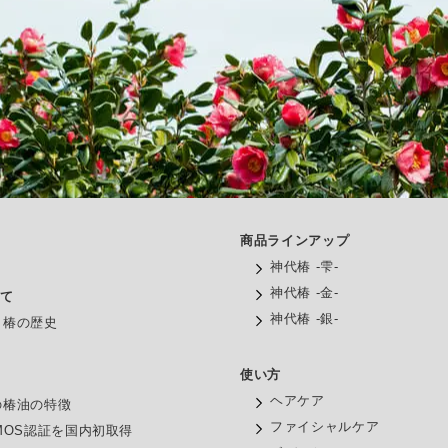
商品ラインアップ
神代椿 -雫-
神代椿 -金-
いて
神代椿 -銀-
と椿の歴史
使い方
油
ヘアケア
の椿油の特徴
ファイシャルケア
MOS認証を国内初取得