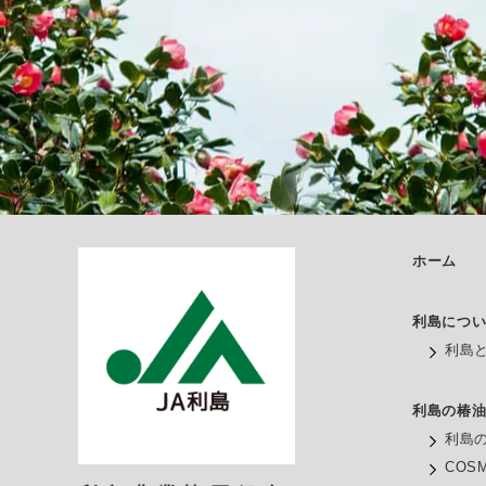
ホーム
利島につ
利島
利島の椿
利島
COS