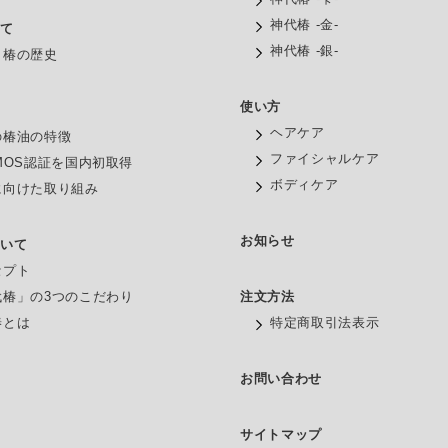
神代椿 -金-
いて
神代椿 -銀-
と椿の歴史
使い方
油
ヘアケア
の椿油の特徴
ファイシャルケア
MOS認証を国内初取得
ボディケア
に向けた取り組み
お知らせ
ついて
セプト
代椿」の3つのこだわり
注文方法
椿とは
特定商取引法表示
お問い合わせ
サイトマップ