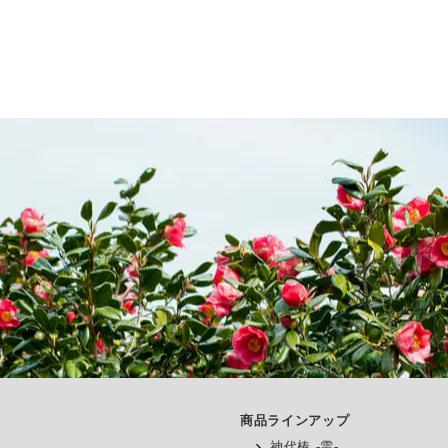
商品ラインアップ
神代椿 -雫-