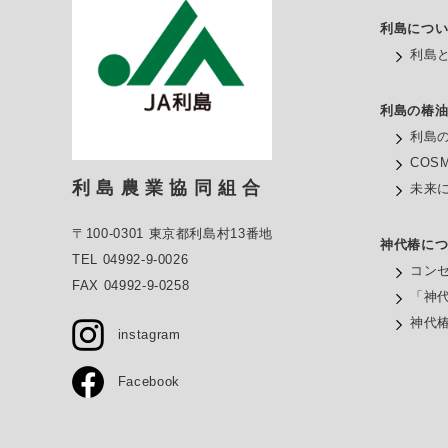
利島につ
利島
利島の椿
利島
COS
利 島 農 業 協 同 組 合
未来
〒100-0301 東京都利島村13番地
神代椿に
TEL 04992-9-0026
コン
FAX 04992-9-0258
「神
神代
instagram
Facebook