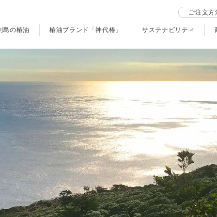
ご注文方
利島の椿油
椿油ブランド「神代椿」
サステナビリティ