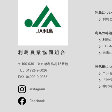
利島につ
利島
利島の椿
利島
COS
利 島 農 業 協 同 組 合
未来
〒100-0301 東京都利島村13番地
神代椿に
TEL 04992-9-0026
コン
FAX 04992-9-0258
「神
神代
instagram
Facebook