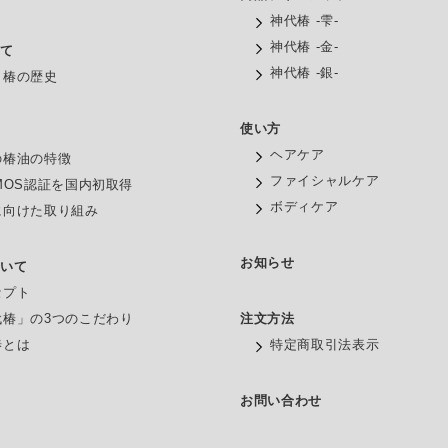
神代椿 -雫-
神代椿 -金-
いて
神代椿 -銀-
と椿の歴史
使い方
油
ヘアケア
の椿油の特徴
ファイシャルケア
MOS認証を国内初取得
ボディケア
に向けた取り組み
お知らせ
ついて
セプト
代椿」の3つのこだわり
注文方法
椿とは
特定商取引法表示
お問い合わせ